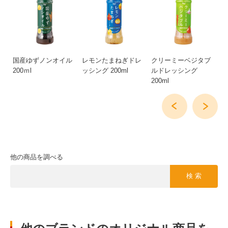
レ
国産ゆずノンオイル
レモンたまねぎドレ
クリーミーベジタブ
ク
200ｍl
ッシング 200ml
ルドレッシング
レ
200ml
他の商品を調べる
検 索