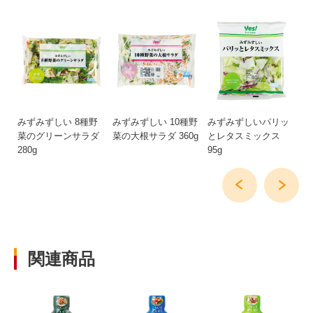
キ
みずみずしい 8種野
みずみずしい 10種野
みずみずしいパリッ
み
菜のグリーンサラダ
菜の大根サラダ 360g
とレタスミックス
と
280g
95g
関連商品