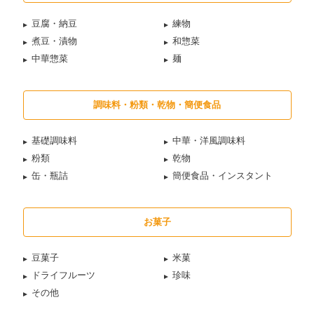
豆腐・納豆
練物
煮豆・漬物
和惣菜
中華惣菜
麺
調味料・粉類・乾物・簡便食品
基礎調味料
中華・洋風調味料
粉類
乾物
缶・瓶詰
簡便食品・インスタント
お菓子
豆菓子
米菓
ドライフルーツ
珍味
その他