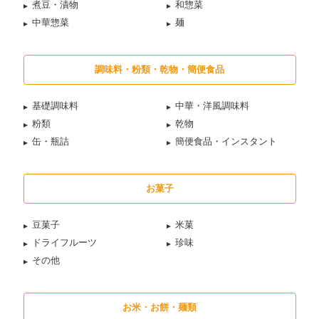
煮豆・漬物
和惣菜
中華惣菜
麺
調味料・粉類・乾物・簡便食品
基礎調味料
中華・洋風調味料
粉類
乾物
缶・瓶詰
簡便食品・インスタント
お菓子
豆菓子
米菓
ドライフルーツ
珍味
その他
お米・お餅・麺類