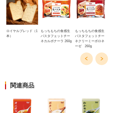
ハ
ロイヤルブレッド（1
もっちもちの食感生
もっちもちの食感生
も
食
本）
パスタフェットチー
パスタフェットチー
リ
ネカルボナーラ 260g
ネクリーミーボロネ
ーゼ 260g
関連商品