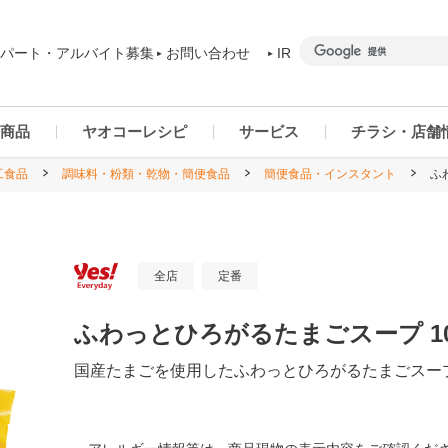
パート・アルバイト募集
お問い合わせ
IR
商品
ヤオコーレシピ
サービス
チラシ・店舗
工食品
調味料・粉類・乾物・簡便食品
簡便食品・インスタント
ふ
商品カテゴリー一覧
ヤオコーアプリ
群馬県
ご予約商品について
ネットスーパー
千葉県
全店
定番
ふわっとひろがるたまごスープ 1
国産たまごを使用したふわっとひろがるたまごスー