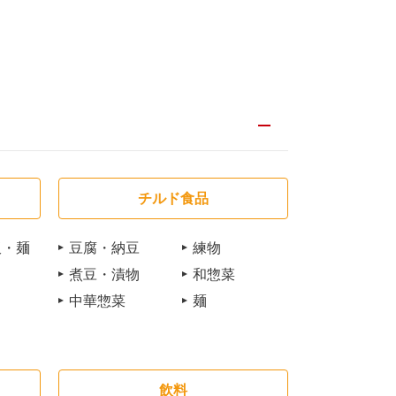
チルド食品
飯・麺
豆腐・納豆
練物
煮豆・漬物
和惣菜
中華惣菜
麺
飲料