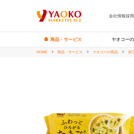
会社情報
採用
商品・サービス
ヤオコーの
HOME
商品・サービス
ヤオコーの商品
加
オリジナル商品
ヤオコーカード
埼玉県
Yes! Everyday
店頭サービス
茨城県
Yes! Premium
神奈川県
Yes! Happiness
star select
直輸入ワイン
直輸入食品・菓子