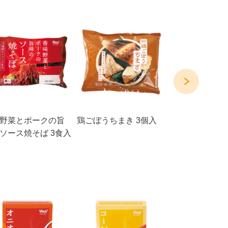
野菜とポークの旨
鶏ごぼうちまき 3個入
麻婆茄子 2食入(2
ソース焼そば 3食入