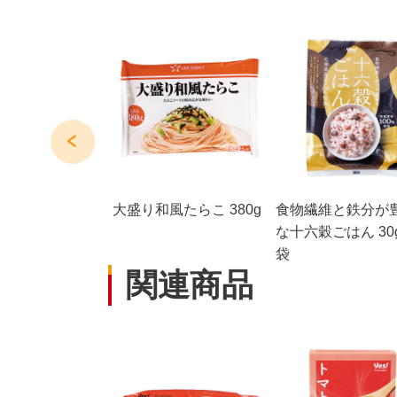
2食入(200g)
大盛り和風たらこ 380g
食物繊維と鉄分が
な十六穀ごはん 30g
袋
関連商品