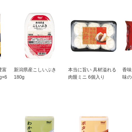
豊富
新潟県産こしいぶき
本当に旨い 具材溢れる
香味
×6
180g
肉饅ミニ 6個入り
味の