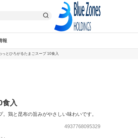
情報
わっとひろがるたまごスープ 10食入
ヤオコーPay
栃木県
ヤオコー予約＆ギフト
東京都
0食入
プ。鶏と昆布の旨みがやさしい味わいです。
4937768095329