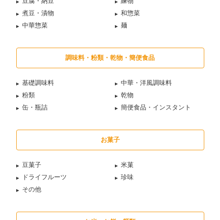
豆腐・納豆
練物
煮豆・漬物
和惣菜
中華惣菜
麺
調味料・粉類・乾物・簡便食品
基礎調味料
中華・洋風調味料
粉類
乾物
缶・瓶詰
簡便食品・インスタント
お菓子
豆菓子
米菓
ドライフルーツ
珍味
その他