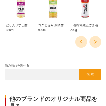
利
だし入りすし酢
コクと旨み 穀物酢
一番搾り純正ごま油
コ
360ml
900ml
200g
90
他の商品を調べる
検 索
他のブランドのオリジナル商品を