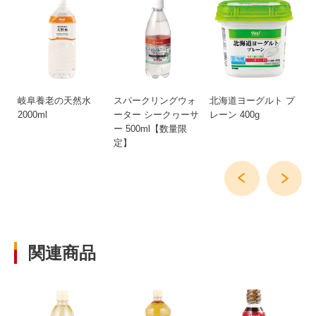
用
岐阜養老の天然水
スパークリングウォ
北海道ヨーグルト プ
信
ト
2000ml
ーター シークヮーサ
レーン 400g
は
ー 500ml【数量限
40
定】
関連商品