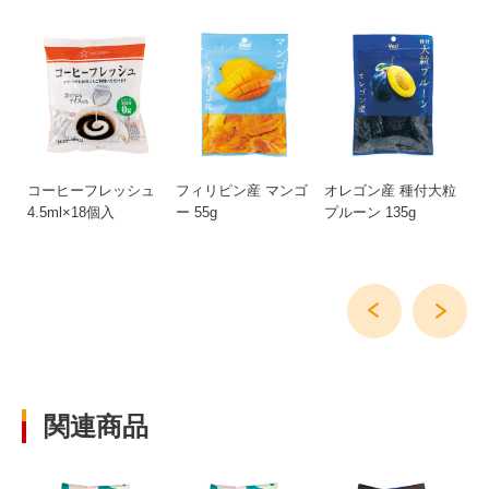
8
コーヒーフレッシュ
フィリピン産 マンゴ
オレゴン産 種付大粒
6
4.5ml×18個入
ー 55g
プルーン 135g
30
関連商品