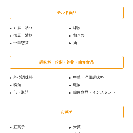
チルド食品
豆腐・納豆
練物
煮豆・漬物
和惣菜
中華惣菜
麺
調味料・粉類・乾物・簡便食品
基礎調味料
中華・洋風調味料
粉類
乾物
缶・瓶詰
簡便食品・インスタント
お菓子
豆菓子
米菓