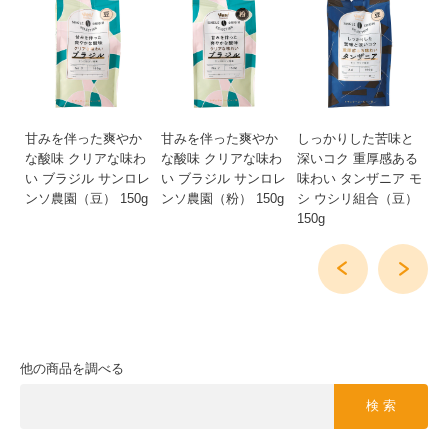
い
甘みを伴った爽やか
甘みを伴った爽やか
しっかりした苦味と
し
味
な酸味 クリアな味わ
な酸味 クリアな味わ
深いコク 重厚感ある
深
ュピ
い ブラジル サンロレ
い ブラジル サンロレ
味わい タンザニア モ
味
組
ンソ農園（豆） 150g
ンソ農園（粉） 150g
シ ウシリ組合（豆）
シ
150g
15
他の商品を調べる
検 索