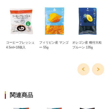
8
コーヒーフレッシュ
フィリピン産 マンゴ
オレゴン産 種付大粒
6
4.5ml×18個入
ー 55g
プルーン 135g
30
関連商品