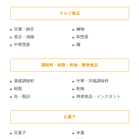
チルド食品
豆腐・納豆
練物
煮豆・漬物
和惣菜
中華惣菜
麺
調味料・粉類・乾物・簡便食品
基礎調味料
中華・洋風調味料
粉類
乾物
缶・瓶詰
簡便食品・インスタント
お菓子
豆菓子
米菓