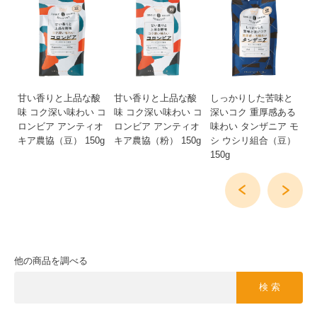
い
甘い香りと上品な酸
甘い香りと上品な酸
しっかりした苦味と
し
味
味 コク深い味わい コ
味 コク深い味わい コ
深いコク 重厚感ある
深
ュピ
ロンビア アンティオ
ロンビア アンティオ
味わい タンザニア モ
味
組
キア農協（豆） 150g
キア農協（粉） 150g
シ ウシリ組合（豆）
シ
150g
15
他の商品を調べる
検 索