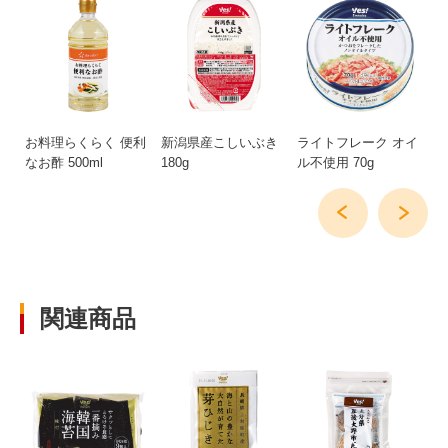
g
お料理らくらく 便利
新潟県産こしいぶき
ライトフレーク オイ
ラ
なお酢 500ml
180g
ル不使用 70g
70
関連商品