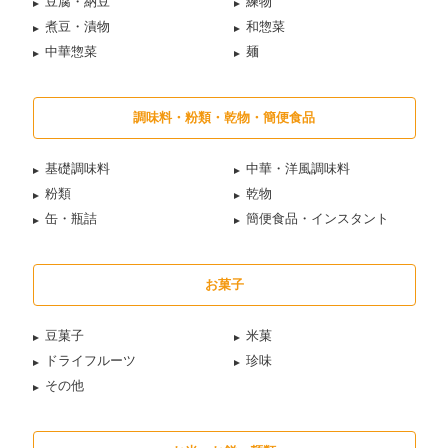
豆腐・納豆
練物
煮豆・漬物
和惣菜
中華惣菜
麺
調味料・粉類・乾物・簡便食品
基礎調味料
中華・洋風調味料
粉類
乾物
缶・瓶詰
簡便食品・インスタント
お菓子
豆菓子
米菓
ドライフルーツ
珍味
その他