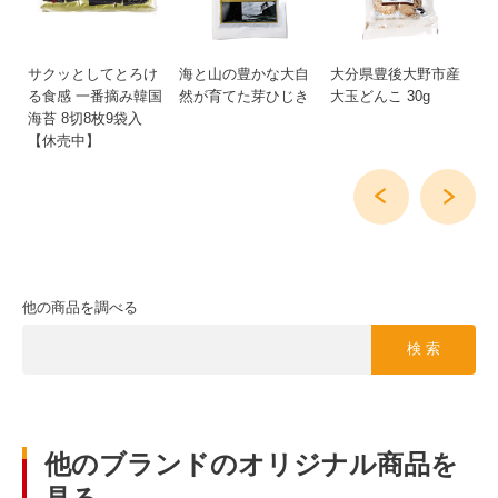
産
サクッとしてとろけ
海と山の豊かな大自
大分県豊後大野市産
大
る食感 一番摘み韓国
然が育てた芽ひじき
大玉どんこ 30g
大
海苔 8切8枚9袋入
【休売中】
他の商品を調べる
検 索
他のブランドのオリジナル商品を