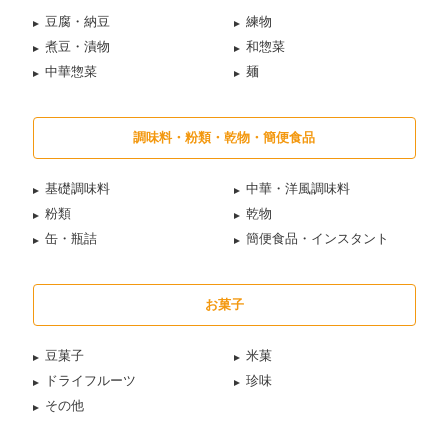
豆腐・納豆
練物
煮豆・漬物
和惣菜
中華惣菜
麺
調味料・粉類・乾物・簡便食品
基礎調味料
中華・洋風調味料
粉類
乾物
缶・瓶詰
簡便食品・インスタント
お菓子
豆菓子
米菓
ドライフルーツ
珍味
その他