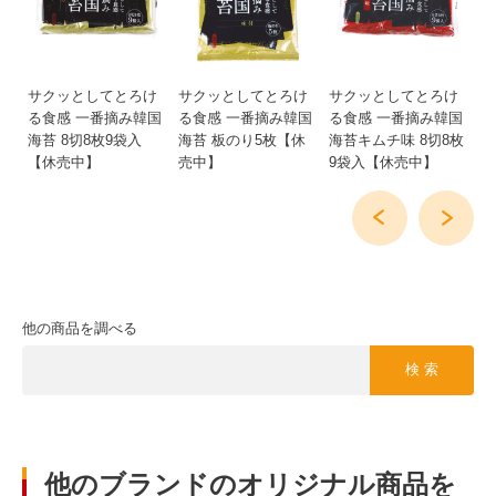
青
サクッとしてとろけ
サクッとしてとろけ
サクッとしてとろけ
有
煮
る食感 一番摘み韓国
る食感 一番摘み韓国
る食感 一番摘み韓国
番
海苔 8切8枚9袋入
海苔 板のり5枚【休
海苔キムチ味 8切8枚
8
【休売中】
売中】
9袋入【休売中】
他の商品を調べる
検 索
他のブランドのオリジナル商品を