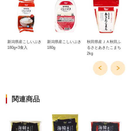
ま
新潟県産こしいぶき
新潟県産こしいぶき
秋田県産ＪＡ秋田ふ
秋
180g×3食入
180g
るさとあきたこまち
ち
2kg
関連商品