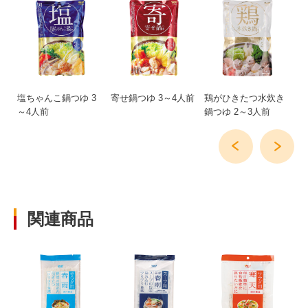
サ
塩ちゃんこ鍋つゆ 3
寄せ鍋つゆ 3～4人前
鶏がひきたつ水炊き
そ
～4人前
鍋つゆ 2～3人前
ラ
関連商品