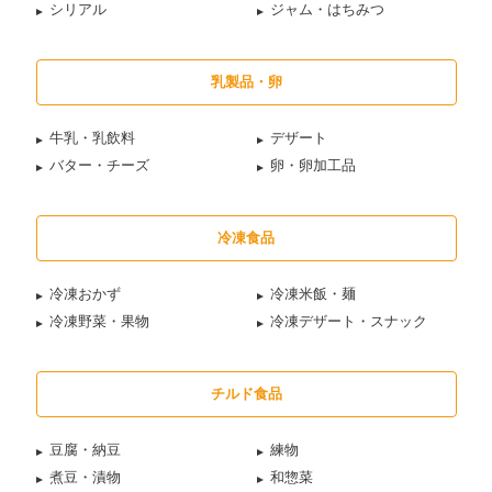
シリアル
ジャム・はちみつ
乳製品・卵
牛乳・乳飲料
デザート
バター・チーズ
卵・卵加工品
冷凍食品
冷凍おかず
冷凍米飯・麺
冷凍野菜・果物
冷凍デザート・スナック
チルド食品
豆腐・納豆
練物
煮豆・漬物
和惣菜