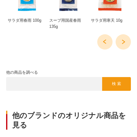
雨
サラダ用春雨 100g
スープ用国産春雨
サラダ用寒天 10g
ス
135g
他の商品を調べる
検 索
他のブランドのオリジナル商品を
見る