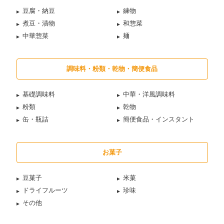
豆腐・納豆
練物
煮豆・漬物
和惣菜
中華惣菜
麺
調味料・粉類・乾物・簡便食品
基礎調味料
中華・洋風調味料
粉類
乾物
缶・瓶詰
簡便食品・インスタント
お菓子
豆菓子
米菓
ドライフルーツ
珍味
その他