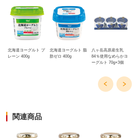
ル
北海道ヨーグルト プ
北海道ヨーグルト 脂
八ヶ岳高原産生乳
信
レーン 400g
肪ゼロ 400g
84％使用なめらかヨ
は
ーグルト 70g×3個
40
関連商品