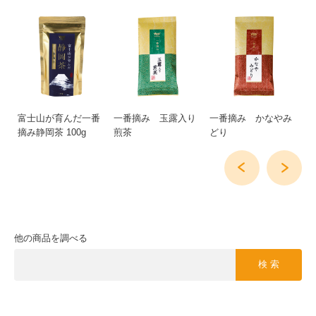
牧
富士山が育んだ一番
一番摘み 玉露入り
一番摘み かなやみ
一
摘み静岡茶 100g
煎茶
どり
り
他の商品を調べる
検 索