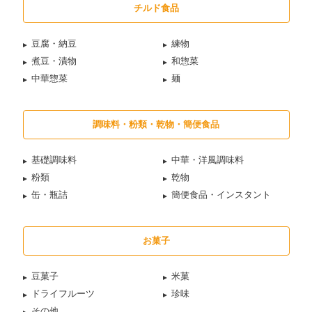
チルド食品
豆腐・納豆
練物
煮豆・漬物
和惣菜
中華惣菜
麺
調味料・粉類・乾物・簡便食品
基礎調味料
中華・洋風調味料
粉類
乾物
缶・瓶詰
簡便食品・インスタント
お菓子
豆菓子
米菓
ドライフルーツ
珍味
その他