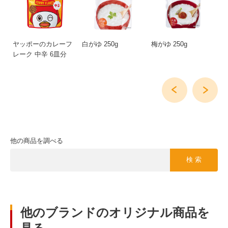
用
ヤッポーのカレーフ
白がゆ 250g
梅がゆ 250g
玉
ー
レーク 中辛 6皿分
他の商品を調べる
検 索
他のブランドのオリジナル商品を