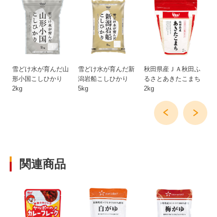
雪どけ水が育んだ山
雪どけ水が育んだ新
秋田県産ＪＡ秋田ふ
秋
形小国こしひかり
潟岩船こしひかり
るさとあきたこまち
る
2kg
5kg
2kg
10
関連商品