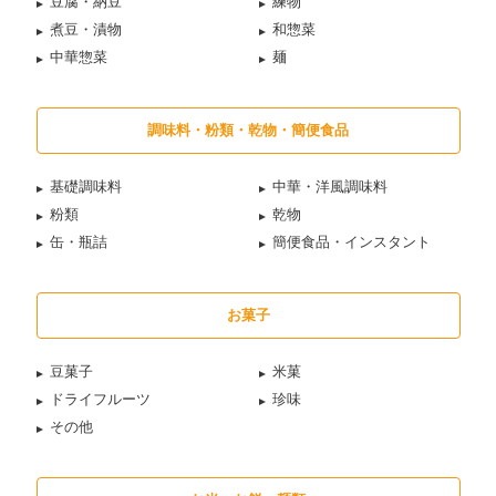
豆腐・納豆
練物
煮豆・漬物
和惣菜
中華惣菜
麺
調味料・粉類・乾物・簡便食品
基礎調味料
中華・洋風調味料
粉類
乾物
缶・瓶詰
簡便食品・インスタント
お菓子
豆菓子
米菓
ドライフルーツ
珍味
その他