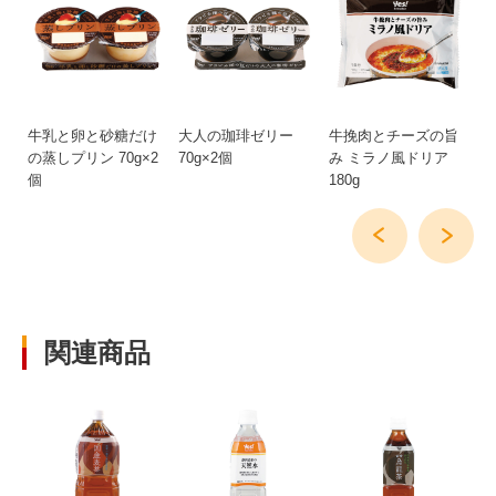
牛乳と卵と砂糖だけ
大人の珈琲ゼリー
牛挽肉とチーズの旨
も
の蒸しプリン 70g×2
70g×2個
み ミラノ風ドリア
リ
個
180g
関連商品