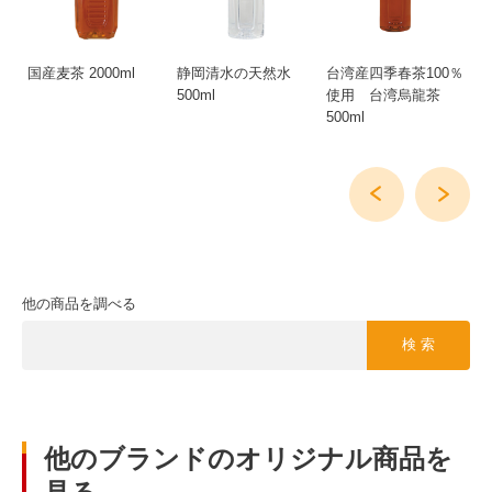
国産麦茶 2000ml
静岡清水の天然水
台湾産四季春茶100％
贅
500ml
使用 台湾烏龍茶
く
500ml
香
10
他の商品を調べる
検 索
他のブランドのオリジナル商品を