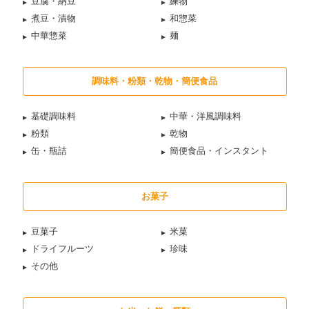
豆腐・納豆
練物
煮豆・漬物
和惣菜
中華惣菜
麺
調味料・粉類・乾物・簡便食品
基礎調味料
中華・洋風調味料
粉類
乾物
缶・瓶詰
簡便食品・インスタント
お菓子
豆菓子
米菓
ドライフルーツ
珍味
その他