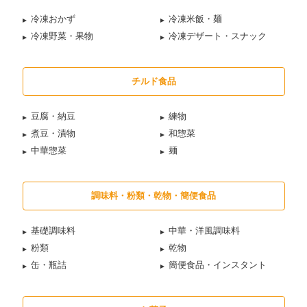
冷凍おかず
冷凍米飯・麺
冷凍野菜・果物
冷凍デザート・スナック
チルド食品
豆腐・納豆
練物
煮豆・漬物
和惣菜
中華惣菜
麺
調味料・粉類・乾物・簡便食品
基礎調味料
中華・洋風調味料
粉類
乾物
缶・瓶詰
簡便食品・インスタント