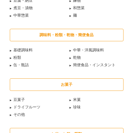
豆腐・納豆
練物
煮豆・漬物
和惣菜
中華惣菜
麺
調味料・粉類・乾物・簡便食品
基礎調味料
中華・洋風調味料
粉類
乾物
缶・瓶詰
簡便食品・インスタント
お菓子
豆菓子
米菓
ドライフルーツ
珍味
その他