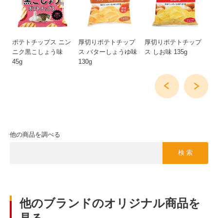
0
ポテトチップス ニン
厚切りポテトチップ
厚切りポテトチップ
割
ニク黒こしょう味
ス バターしょうゆ味
ス しお味 135g
と
45g
130g
他の商品を調べる
検 索
他のブランドのオリジナル商品を