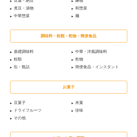
豆腐・納豆
練物
煮豆・漬物
和惣菜
中華惣菜
麺
調味料・粉類・乾物・簡便食品
基礎調味料
中華・洋風調味料
粉類
乾物
缶・瓶詰
簡便食品・インスタント
お菓子
豆菓子
米菓
ドライフルーツ
珍味
その他