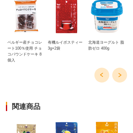
脂
ベルギー産チョコレ
有機ルイボスティー
北海道ヨーグルト 脂
北
用
ート100％使用 チョ
3g×2袋
肪ゼロ 400g
肪
コパウンドケーキ 8
7
個入
関連商品