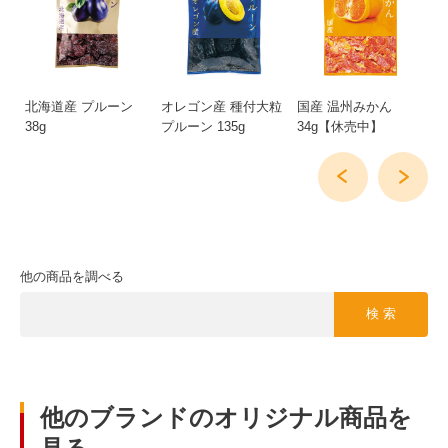
北海道産 プルーン
オレゴン産 種付大粒
国産 温州みかん
国
38g
プルーン 135g
34g【休売中】
45
他の商品を調べる
検 索
他のブランドのオリジナル商品を