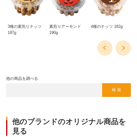
6
3種の素煎りナッツ
素煎りアーモンド
4種のナッツ 182g
生
187g
190g
他の商品を調べる
検 索
他のブランドのオリジナル商品を
見る