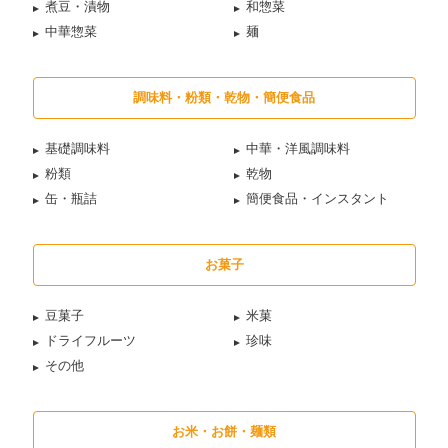
煮豆・漬物
和惣菜
中華惣菜
麺
調味料・粉類・乾物・簡便食品
基礎調味料
中華・洋風調味料
粉類
乾物
缶・瓶詰
簡便食品・インスタント
お菓子
豆菓子
米菓
ドライフルーツ
珍味
その他
お米・お餅・麺類