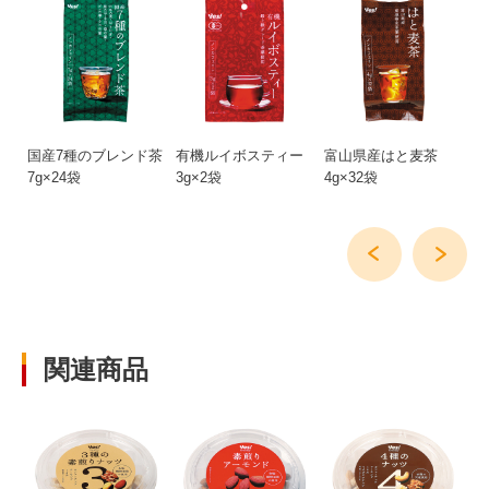
国産7種のブレンド茶
有機ルイボスティー
富山県産はと麦茶
ア
7g×24袋
3g×2袋
4g×32袋
ソ
75
関連商品