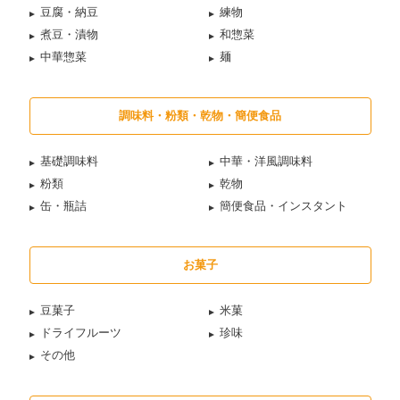
豆腐・納豆
練物
煮豆・漬物
和惣菜
中華惣菜
麺
調味料・粉類・乾物・簡便食品
基礎調味料
中華・洋風調味料
粉類
乾物
缶・瓶詰
簡便食品・インスタント
お菓子
豆菓子
米菓
ドライフルーツ
珍味
その他