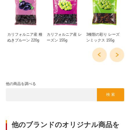
ゴ
カリフォルニア産 種
カリフォルニア産 レ
3種類の彩り レーズ
フ
ぬきプルーン 220g
ーズン 155g
ンミックス 155g
ー
他の商品を調べる
検 索
他のブランドのオリジナル商品を