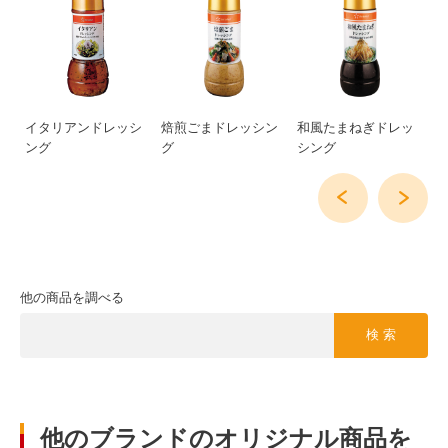
レ
イタリアンドレッシ
焙煎ごまドレッシン
和風たまねぎドレッ
シ
ング
グ
シング
ッ
他の商品を調べる
検 索
他のブランドのオリジナル商品を