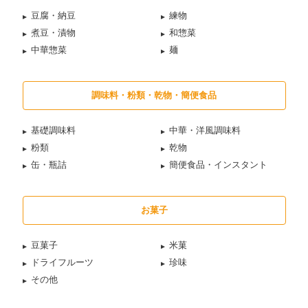
豆腐・納豆
練物
煮豆・漬物
和惣菜
中華惣菜
麺
調味料・粉類・乾物・簡便食品
基礎調味料
中華・洋風調味料
粉類
乾物
缶・瓶詰
簡便食品・インスタント
お菓子
豆菓子
米菓
ドライフルーツ
珍味
その他