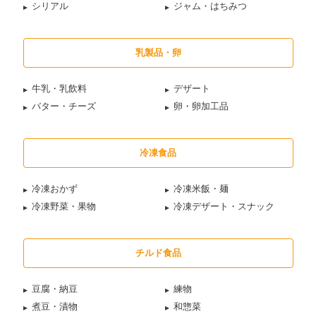
シリアル
ジャム・はちみつ
乳製品・卵
牛乳・乳飲料
デザート
バター・チーズ
卵・卵加工品
冷凍食品
冷凍おかず
冷凍米飯・麺
冷凍野菜・果物
冷凍デザート・スナック
チルド食品
豆腐・納豆
練物
煮豆・漬物
和惣菜