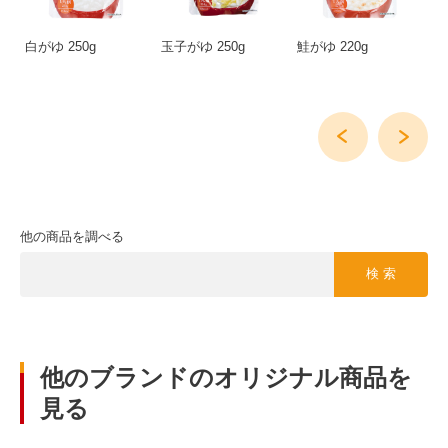
新
白がゆ 250g
玉子がゆ 250g
鮭がゆ 220g
新
り
18
他の商品を調べる
検 索
他のブランドのオリジナル商品を
見る