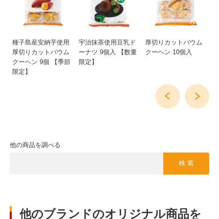
味
種子島産安納芋使用
宇治抹茶使用豆乳ド
厚切りカットバウム
厚
厚切りカットバウム
ーナツ 9個入 【数量
クーヘン 10個入
ス
クーヘン 9個 【季節
限定】
限定】
他の商品を調べる
検 索
他のブランドのオリジナル商品を