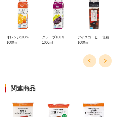
丸
オレンジ100％
グレープ100％
アイスコーヒー 無糖
グ
1000ml
1000ml
1000ml
ワ
関連商品