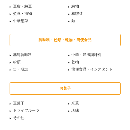
豆腐・納豆
練物
煮豆・漬物
和惣菜
中華惣菜
麺
調味料・粉類・乾物・簡便食品
基礎調味料
中華・洋風調味料
粉類
乾物
缶・瓶詰
簡便食品・インスタント
お菓子
豆菓子
米菓
ドライフルーツ
珍味
その他