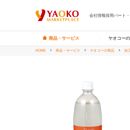
会社情報
採用
パート・
商品・サービス
ヤオコーの
HOME
商品・サービス
ヤオコーの商品
加
オリジナル商品
ヤオコーカード
埼玉県
Yes! Everyday
店頭サービス
茨城県
Yes! Premium
神奈川県
Yes! Happiness
star select
直輸入ワイン
直輸入食品・菓子