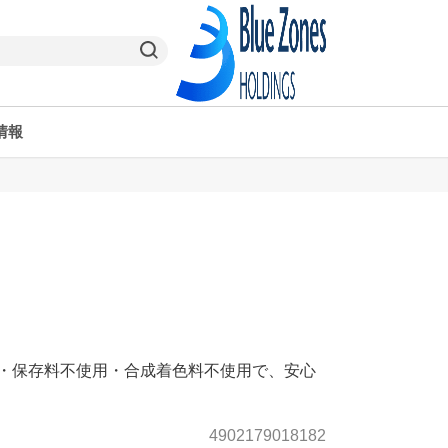
情報
ヤオコーPay
栃木県
ヤオコー予約＆ギフト
東京都
用・保存料不使用・合成着色料不使用で、安心
4902179018182