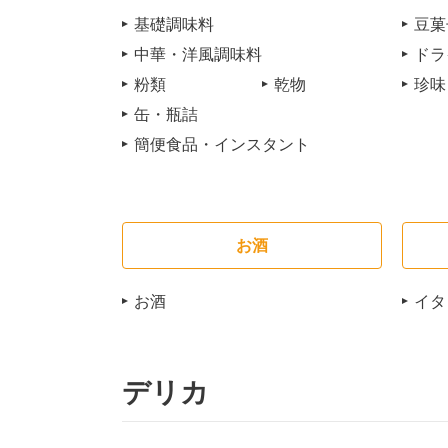
基礎調味料
豆菓
中華・洋風調味料
ドラ
粉類
乾物
珍味
缶・瓶詰
簡便食品・インスタント
お酒
お酒
イタ
デリカ