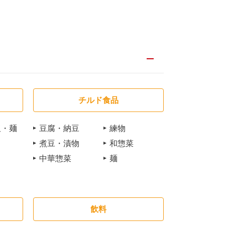
チルド食品
飯・麺
豆腐・納豆
練物
煮豆・漬物
和惣菜
中華惣菜
麺
飲料