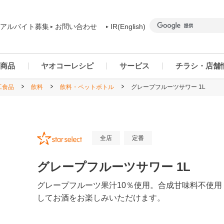
アルバイト募集
お問い合わせ
IR(English)
商品
ヤオコーレシピ
サービス
チラシ・店舗
工食品
飲料
飲料・ペットボトル
グレープフルーツサワー 1L
商品カテゴリー一覧
ヤオコーアプリ
群馬県
ご予約商品について
ネットスーパー
千葉県
全店
定番
グレープフルーツサワー 1L
グレープフルーツ果汁10％使用。合成甘味料不使
してお酒をお楽しみいただけます。