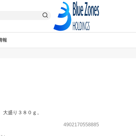
情報
ヤオコーPay
栃木県
ヤオコー予約＆ギフト
東京都
。大盛り３８０ｇ。
4902170558885