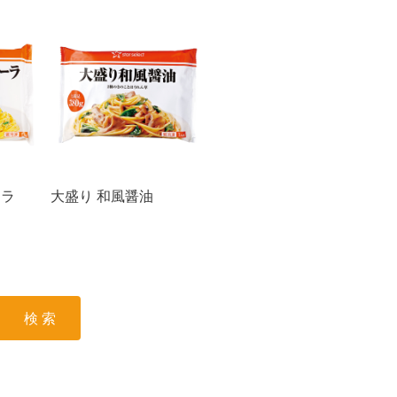
ーラ
大盛り 和風醤油
検 索