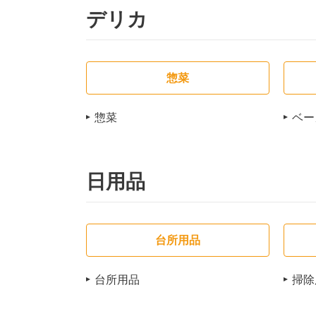
デリカ
惣菜
惣菜
ベー
日用品
台所用品
台所用品
掃除