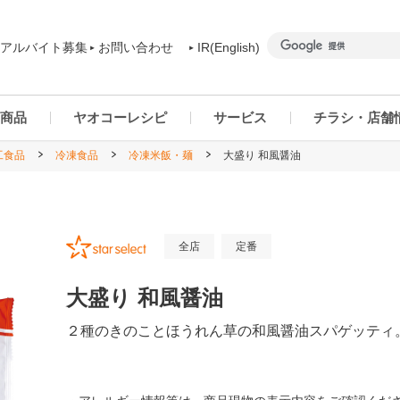
アルバイト募集
お問い合わせ
IR(English)
商品
ヤオコーレシピ
サービス
チラシ・店舗
工食品
冷凍食品
冷凍米飯・麺
大盛り 和風醤油
商品カテゴリー一覧
ヤオコーアプリ
群馬県
ご予約商品について
ネットスーパー
千葉県
全店
定番
大盛り 和風醤油
２種のきのことほうれん草の和風醤油スパゲッティ