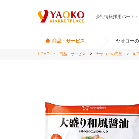
会社情報
採用
パート・
商品・サービス
ヤオコーの
HOME
商品・サービス
ヤオコーの商品
加
オリジナル商品
ヤオコーカード
埼玉県
Yes! Everyday
店頭サービス
茨城県
Yes! Premium
神奈川県
Yes! Happiness
star select
直輸入ワイン
直輸入食品・菓子