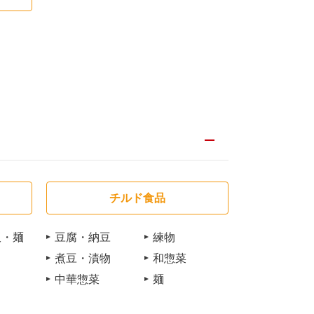
チルド食品
飯・麺
豆腐・納豆
練物
煮豆・漬物
和惣菜
中華惣菜
麺