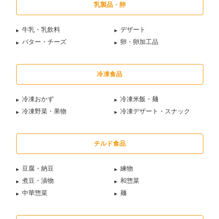
乳製品・卵
牛乳・乳飲料
デザート
バター・チーズ
卵・卵加工品
冷凍食品
冷凍おかず
冷凍米飯・麺
冷凍野菜・果物
冷凍デザート・スナック
チルド食品
豆腐・納豆
練物
煮豆・漬物
和惣菜
中華惣菜
麺