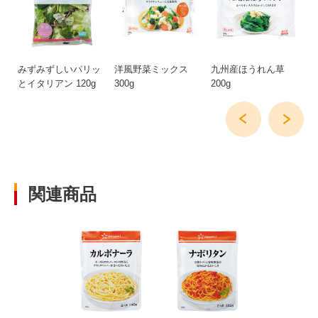
みずみずしいパリッ
洋風野菜ミックス
九州産ほうれん草
ハ
とイタリアン 120g
300g
200g
関連商品