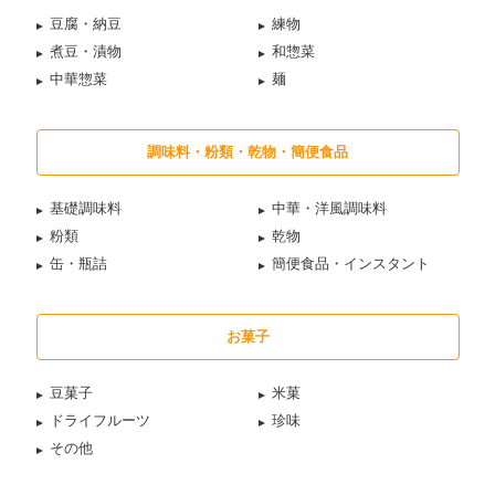
豆腐・納豆
練物
煮豆・漬物
和惣菜
中華惣菜
麺
調味料・粉類・乾物・簡便食品
基礎調味料
中華・洋風調味料
粉類
乾物
缶・瓶詰
簡便食品・インスタント
お菓子
豆菓子
米菓
ドライフルーツ
珍味
その他