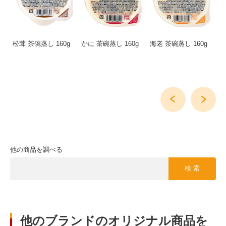
プ
松茸 茶碗蒸し 160g
かに 茶碗蒸し 160g
海老 茶碗蒸し 160g
縦
g
し
他の商品を調べる
検 索
他のブランドのオリジナル商品を