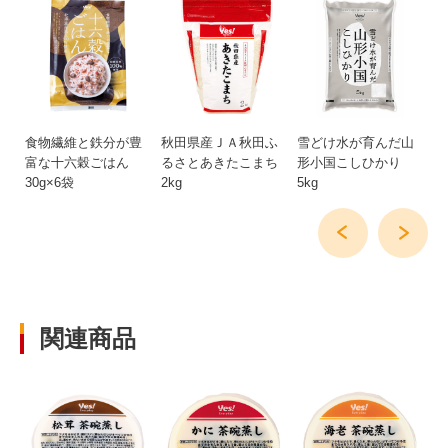
食物繊維と鉄分が豊
秋田県産ＪＡ秋田ふ
雪どけ水が育んだ山
九
富な十六穀ごはん
るさとあきたこまち
形小国こしひかり
13
30g×6袋
2kg
5kg
関連商品