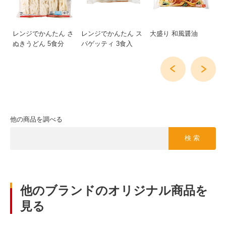
ー
レンジでかんたん さ
レンジでかんたん ス
大盛り 和風醤油
大
ぬきうどん 5食分
パゲッティ 3食入
38
他の商品を調べる
検 索
他のブランドのオリジナル商品を
見る