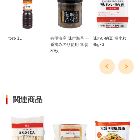
切
つゆ 1L
有明海産 味付海苔 一
味わい納豆 極小粒
み
番摘みのり使用 10切
45g×3
り
80枚
関連商品