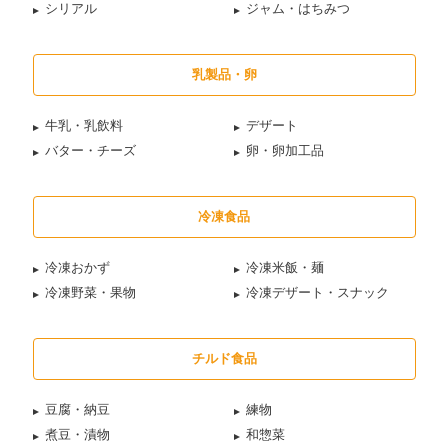
シリアル
ジャム・はちみつ
乳製品・卵
牛乳・乳飲料
デザート
バター・チーズ
卵・卵加工品
冷凍食品
冷凍おかず
冷凍米飯・麺
冷凍野菜・果物
冷凍デザート・スナック
チルド食品
豆腐・納豆
練物
煮豆・漬物
和惣菜