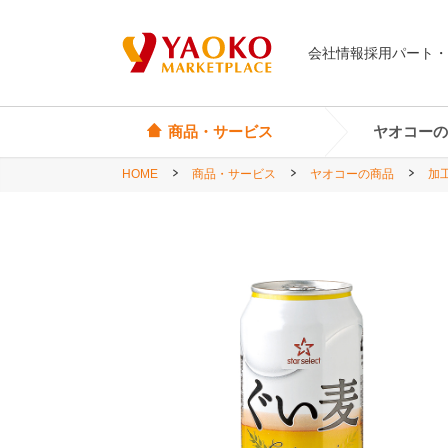
会社情報
採用
パート・
商品・サービス
ヤオコーの
HOME
商品・サービス
ヤオコーの商品
加
オリジナル商品
ヤオコーカード
埼玉県
Yes! Everyday
店頭サービス
茨城県
Yes! Premium
神奈川県
Yes! Happiness
star select
直輸入ワイン
直輸入食品・菓子