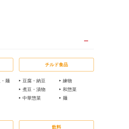
チルド食品
飯・麺
豆腐・納豆
練物
煮豆・漬物
和惣菜
中華惣菜
麺
飲料