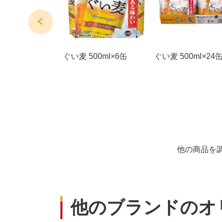
ングチューハイ
ぐい麦 500ml×6缶
ぐい麦 500ml×24
プフルーツ
他の商品を
他のブランドのオ