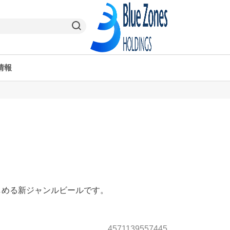
情報
ヤオコーPay
栃木県
ヤオコー予約＆ギフト
東京都
しめる新ジャンルビールです。
4571139557445