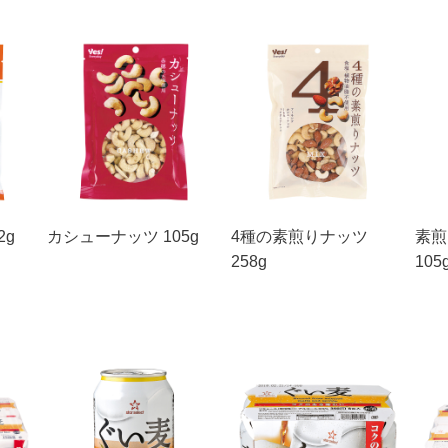
2g
カシューナッツ 105g
4種の素煎りナッツ
素煎
258g
105