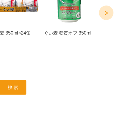
 350ml×24缶
ぐい麦 糖質オフ 350ml
ぐい麦 糖質オ
350ml×6缶
検 索