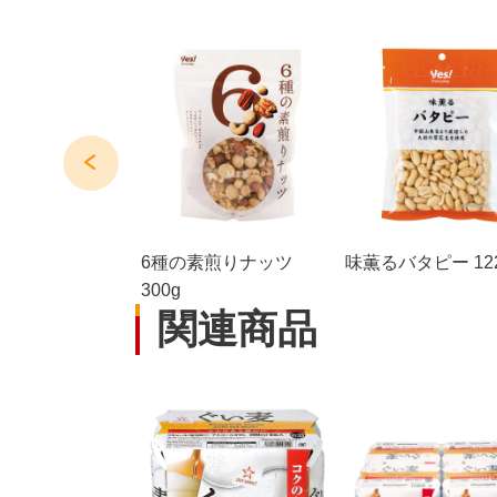
ド 114g
6種の素煎りナッツ
味薫るバタピー 12
300g
関連商品