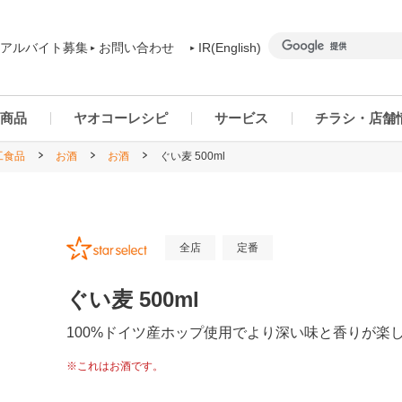
アルバイト募集
お問い合わせ
IR(English)
商品
ヤオコーレシピ
サービス
チラシ・店舗
工食品
お酒
お酒
ぐい麦 500ml
商品カテゴリー一覧
ヤオコーアプリ
群馬県
ご予約商品について
ネットスーパー
千葉県
全店
定番
ぐい麦 500ml
100%ドイツ産ホップ使用でより深い味と香りが楽
※これはお酒です。