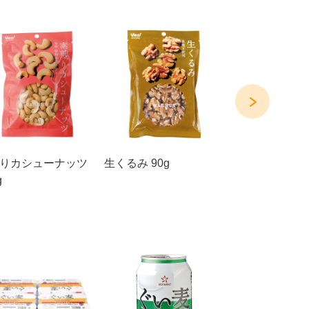
りカシューナッツ
生くるみ 90g
柿の種＆ピーナ
g
入