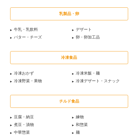
乳製品・卵
牛乳・乳飲料
デザート
バター・チーズ
卵・卵加工品
冷凍食品
冷凍おかず
冷凍米飯・麺
冷凍野菜・果物
冷凍デザート・スナック
チルド食品
豆腐・納豆
練物
煮豆・漬物
和惣菜
中華惣菜
麺