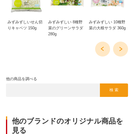
ホ
みずみずしいせん切
みずみずしい 8種野
みずみずしい 10種野
み
りキャベツ 150g
菜のグリーンサラダ
菜の大根サラダ 360g
ス
280g
他の商品を調べる
検 索
他のブランドのオリジナル商品を
見る