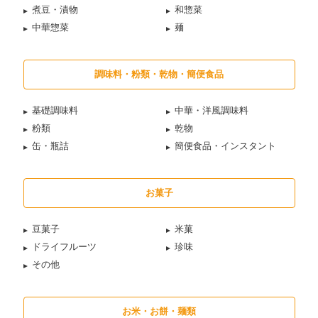
煮豆・漬物
和惣菜
中華惣菜
麺
調味料・粉類・乾物・簡便食品
基礎調味料
中華・洋風調味料
粉類
乾物
缶・瓶詰
簡便食品・インスタント
お菓子
豆菓子
米菓
ドライフルーツ
珍味
その他
お米・お餅・麺類