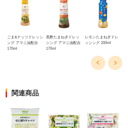
ごま&ナッツドレッシ
黒酢たまねぎドレッ
レモンたまねぎドレ
国
ング アマニ油配合
シング アマニ油配合
ッシング 200ml
20
170ml
170ml
関連商品