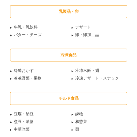
乳製品・卵
牛乳・乳飲料
デザート
バター・チーズ
卵・卵加工品
冷凍食品
冷凍おかず
冷凍米飯・麺
冷凍野菜・果物
冷凍デザート・スナック
チルド食品
豆腐・納豆
練物
煮豆・漬物
和惣菜
中華惣菜
麺