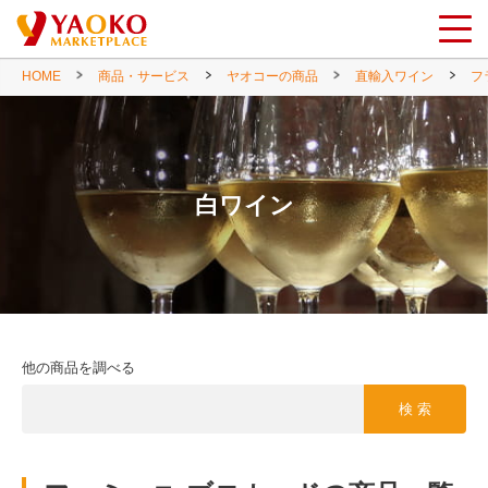
HOME
商品・サービス
ヤオコーの商品
直輸入ワイン
フ
白ワイン
他の商品を調べる
検 索