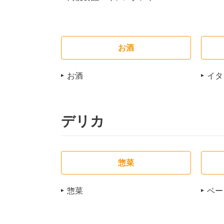
お酒
お酒
イタ
デリカ
惣菜
惣菜
ベー