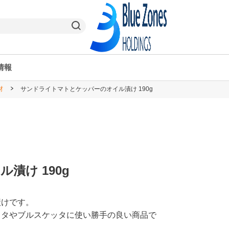
情報
材
サンドライトマトとケッパーのオイル漬け 190g
ヤオコーPay
栃木県
ヤオコー予約＆ギフト
東京都
漬け 190g
漬けです。
スタやブルスケッタに使い勝手の良い商品で