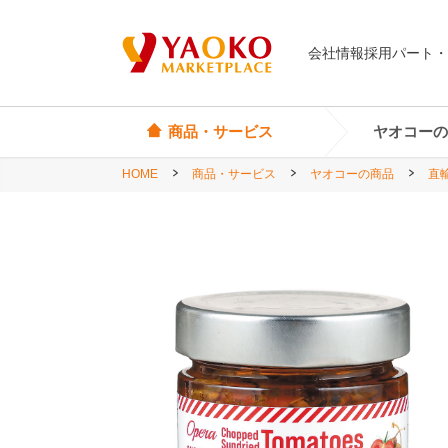
会社情報
採用
パート・
商品・サービス
ヤオコーの
HOME
商品・サービス
ヤオコーの商品
直
オリジナル商品
ヤオコーカード
埼玉県
Yes! Everyday
店頭サービス
茨城県
Yes! Premium
神奈川県
Yes! Happiness
star select
直輸入ワイン
直輸入食品・菓子