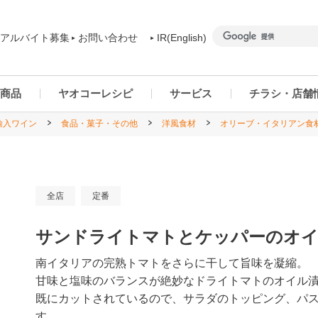
アルバイト募集
お問い合わせ
IR(English)
商品
ヤオコーレシピ
サービス
チラシ・店舗
輸入ワイン
食品・菓子・その他
洋風食材
オリーブ・イタリアン食
商品カテゴリー一覧
ヤオコーアプリ
群馬県
ご予約商品について
ネットスーパー
千葉県
全店
定番
サンドライトマトとケッパーのオイル
南イタリアの完熟トマトをさらに干して旨味を凝縮。
甘味と塩味のバランスが絶妙なドライトマトのオイル
既にカットされているので、サラダのトッピング、パ
す。