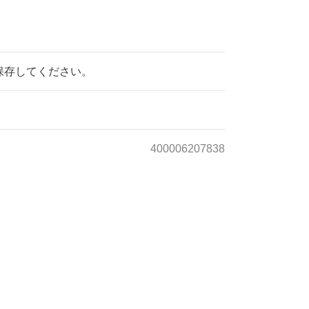
保存してください。
400006207838