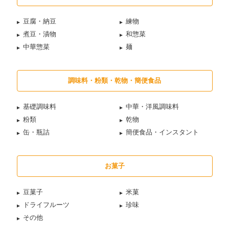
豆腐・納豆
練物
煮豆・漬物
和惣菜
中華惣菜
麺
調味料・粉類・乾物・簡便食品
基礎調味料
中華・洋風調味料
粉類
乾物
缶・瓶詰
簡便食品・インスタント
お菓子
豆菓子
米菓
ドライフルーツ
珍味
その他