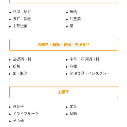
豆腐・納豆
練物
煮豆・漬物
和惣菜
中華惣菜
麺
調味料・粉類・乾物・簡便食品
基礎調味料
中華・洋風調味料
粉類
乾物
缶・瓶詰
簡便食品・インスタント
お菓子
豆菓子
米菓
ドライフルーツ
珍味
その他