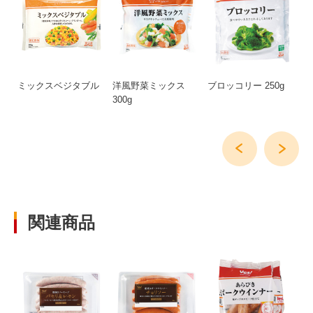
ィ
ミックスベジタブル
洋風野菜ミックス
ブロッコリー 250g
カ
300g
関連商品