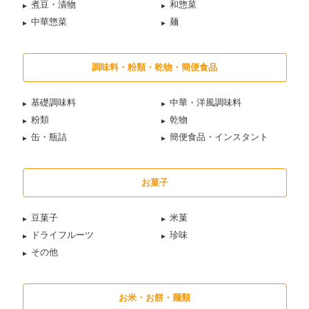
煮豆・漬物
和惣菜
中華惣菜
麺
調味料・粉類・乾物・簡便食品
基礎調味料
中華・洋風調味料
粉類
乾物
缶・瓶詰
簡便食品・インスタント
お菓子
豆菓子
米菓
ドライフルーツ
珍味
その他
お米・お餅・麺類