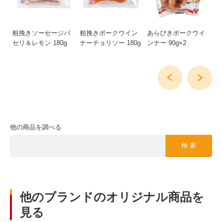
g
粗挽きソーセージパ
粗挽きポークウイン
あらびきポークウイ
お
セリ＆レモン 180g
ナーチョリソー 180g
ンナー 90g×2
4
他の商品を調べる
検 索
他のブランドのオリジナル商品を
見る