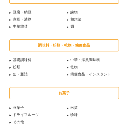
豆腐・納豆
練物
煮豆・漬物
和惣菜
中華惣菜
麺
調味料・粉類・乾物・簡便食品
基礎調味料
中華・洋風調味料
粉類
乾物
缶・瓶詰
簡便食品・インスタント
お菓子
豆菓子
米菓
ドライフルーツ
珍味
その他