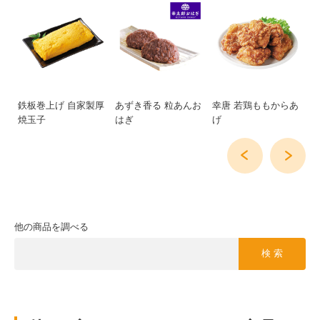
重
鉄板巻上げ 自家製厚
あずき香る 粒あんお
幸唐 若鶏ももからあ
手
焼玉子
はぎ
げ
か
他の商品を調べる
検 索