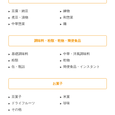
豆腐・納豆
練物
煮豆・漬物
和惣菜
中華惣菜
麺
調味料・粉類・乾物・簡便食品
基礎調味料
中華・洋風調味料
粉類
乾物
缶・瓶詰
簡便食品・インスタント
お菓子
豆菓子
米菓
ドライフルーツ
珍味
その他