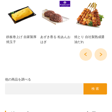
重
鉄板巻上げ 自家製厚
あずき香る 粒あんお
焼とり 自社製熟成醤
幸
焼玉子
はぎ
油だれ
げ
他の商品を調べる
検 索