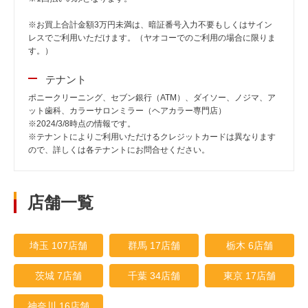
※お買上合計金額3万円未満は、暗証番号入力不要もしくはサイン
レスでご利用いただけます。（ヤオコーでのご利用の場合に限りま
す。）
テナント
ポニークリーニング、セブン銀行（ATM）、ダイソー、ノジマ、ア
ット歯科、カラーサロンミラー（ヘアカラー専門店）
※2024/3/8時点の情報です。
※テナントによりご利用いただけるクレジットカードは異なります
ので、詳しくは各テナントにお問合せください。
店舗一覧
埼玉 107店舗
群馬 17店舗
栃木 6店舗
茨城 7店舗
千葉 34店舗
東京 17店舗
神奈川 16店舗