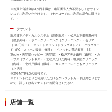
※お買上合計金額3万円未満は、暗証番号入力不要もしくはサイン
レスでご利用いただけます。（ヤオコーでのご利用の場合に限りま
す。）
テナント
薬局日本メディカルシステム（調剤薬局）・松戸上本郷整形外科
（整形外科）・ポニークリーニング（クリーニング）・セリア
（100円均一）・マツモトキヨシ（ドラッグストア）・パラグリー
ド（PC・スマホの販売、修理）・ベネッセの英語教室 BE
Studio・美容室ハッピー（美容室）・松戸アデル歯科（歯科）・カ
ーブス（フィットネス）・北松戸たけだ内科・糖尿病クリニック
（内科）・北松戸眼科（眼科）・カンタービレこどもクリニック
（小児科）
※2024/7/1時点の情報です。
※テナントによりご利用いただけるクレジットカードは異なります
ので、詳しくは各テナントにお問合せください。
店舗一覧