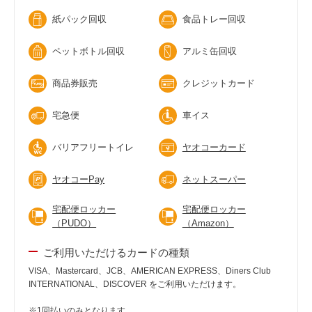
紙パック回収
食品トレー回収
ペットボトル回収
アルミ缶回収
商品券販売
クレジットカード
宅急便
車イス
バリアフリートイレ
ヤオコーカード
ヤオコーPay
ネットスーパー
宅配便ロッカー
宅配便ロッカー
（PUDO）
（Amazon）
ご利用いただけるカードの種類
VISA、Mastercard、JCB、AMERICAN EXPRESS、Diners Club
INTERNATIONAL、DISCOVER をご利用いただけます。
※1回払いのみとなります。