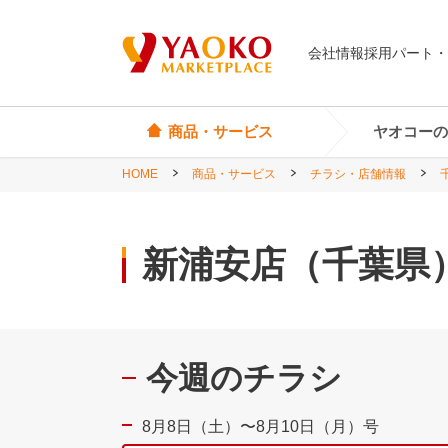
会社情報
採用
パート・
商品・サービス
ヤオコーの
HOME
商品・サービス
チラシ・店舗情報
オリジナル商品
ヤオコーカード
埼玉県
Yes! Everyday
店頭サービス
茨城県
新浦安店（千葉県
Yes! Premium
神奈川県
Yes! Happiness
star select
今週のチラシ
直輸入ワイン
直輸入食品・菓子
8月8日（土）〜8月10日（月）号