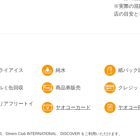
※実際の混
店の目安と
ライアイス
純水
紙パック
ルミ缶回収
商品券販売
クレジッ
リアフリートイ
ヤオコーカード
ヤオコーP
ESS、Diners Club INTERNATIONAL、DISCOVER をご利用いただけます。