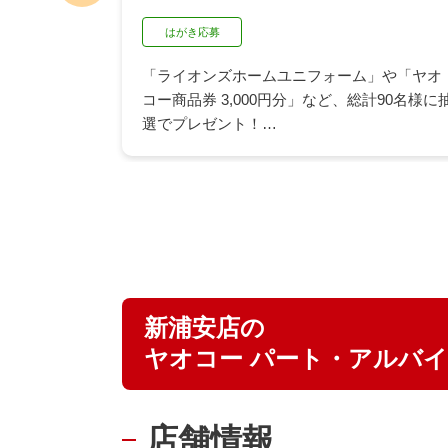
はがき応募
「ライオンズホームユニフォーム」や「ヤオ
が作れるク
コー商品券 3,000円分」など、総計90名様に
合わせが抽
選でプレゼント！
族みんなで
ヤオコー店舗にて「久原醤油の商品2品を含
この機会に
む」1,500円（税込）以上のお買い上げでご応
募いただけます。
詳細はPDFまたは店頭の応募はがきでご確認
ください。
▶ 詳しくはこちら
新浦安店の
ヤオコー パート・アルバ
店舗情報