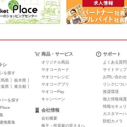
商品・サービス
サポート
オリジナル商品
よくある質問
ラシ
ヤオコーカード
サイトマップ
シを探す
ヤオコーレシピ
お問い合わせ
群馬県
栃木県
ヤオコーアプリ
リンクについ
千葉県
東京都
ヤオコーPay
推奨環境
キャンペーン
個人情報保護
パーを探す
情報セキュリ
 Place
会社情報
カスタマーハ
集
会社概要
防犯カメラ
建物募集
株主・投資家の皆さまへ