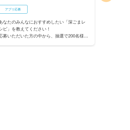
アプリ応募
ネットクラブ
あなたのみんなにおすすめしたい「深ごまレ
"最大10
シピ」を教えてください！
ヤオコー商
応募いただいた方の中から、抽選で200名様に
品が抽選で
ヤオコーカードポイント50ポイントが当たる
コーカード
キャンペーンを開催中です。
ャンスも。
※ヤオコーカード会員入会済みのカード番号
会にぜひご
とヤオコーアプリを連携いただいている方が
対象となります。
▶ ヤオコーアプリについてはこちら