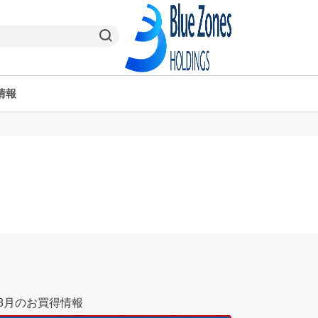
情報
ヤオコーPay
栃木県
ヤオコー予約＆ギフト
東京都
8月のお買得情報