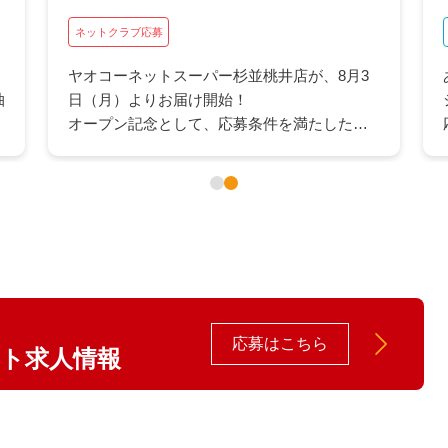
ネットクラブ応募
"最大10万円分"の商品券が当たるチャンス！
ヤオコー商品券10万円分や5万円分など豪華賞
に
品が抽選で当たるキャンペーン！さらにヤオ
コーカードポイント500pが抽選で当たるWチ
ャンスも。日々のお買い物にうれしいこの機
会にぜひご応募ください。
応募はこちら
イト求人情報