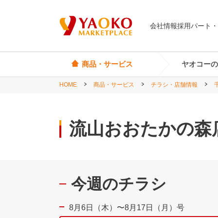
会社情報
採用
パート・
商品・サービス
ヤオコーの
HOME
商品・サービス
チラシ・店舗情報
オリジナル商品
ヤオコーカード
埼玉県
Yes! Everyday
店頭サービス
茨城県
流山おおたかの森
Yes! Premium
神奈川県
Yes! Happiness
star select
今週のチラシ
直輸入ワイン
直輸入食品・菓子
8月6日（木）〜8月17日（月）号