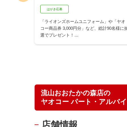
アプリ応募
が、8月3
あなたのみんなにおすすめしたい「深ごまレ
シピ」を教えてください！
満たしたお
応募いただいた方の中から、抽選で200名様
イント最大
ヤオコーカードポイント50ポイントが当たる
キャンペーンを開催中です。
※ヤオコーカード会員入会済みのカード番号
とヤオコーアプリを連携いただいている方が
対象となります。
▶ ヤオコーアプリについてはこちら
流山おおたかの森店の
ヤオコー パート・アルバ
店舗情報