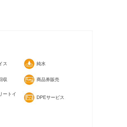
イス
純水
回収
商品券販売
リートイ
DPEサービス