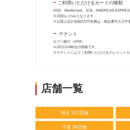
ご利用いただけるカードの種類
VISA、Mastercard、JCB、AMERICAN EXPR
※1回払いのみとなります。
※お買上合計金額3万円未満は、暗証番号入力不
テナント
セブン銀行（ATM）
※2021/1/4時点の情報です。
※テナントによりご利用いただけるクレジットカ
店舗一覧
埼玉 107店舗
千葉 34店舗