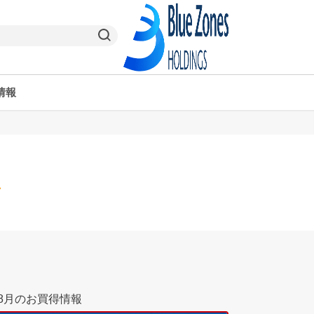
情報
ヤオコーPay
栃木県
ヤオコー予約＆ギフト
東京都
8月のお買得情報