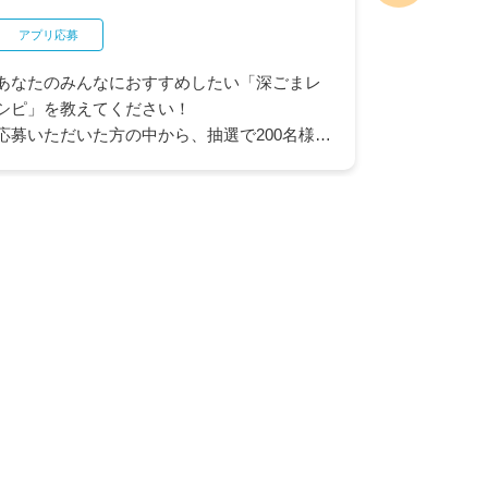
ネットクラブ応募
グリコ商品を選んで応募！
お好きな写真でオリジナルビスコが作れるク
ーポン券や、大人気お菓子の詰め合わせが抽
選で当たるキャンペーンです。家族みんなで
楽しめる賞品をご用意しました。この機会に
ぜひご応募ください。