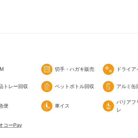
TM
切手・ハガキ販売
ドライア
品トレー回収
ペットボトル回収
アルミ缶
バリアフ
急便
車イス
レ
オコーPay