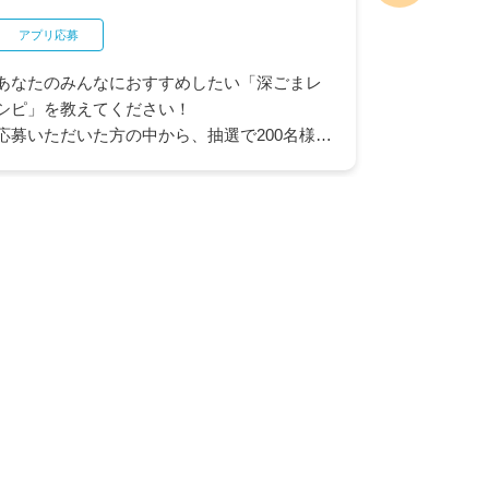
アプリ応募
ネットクラブ
あなたのみんなにおすすめしたい「深ごまレ
"最大10
シピ」を教えてください！
ヤオコー商
応募いただいた方の中から、抽選で200名様に
品が抽選で
ヤオコーカードポイント50ポイントが当たる
コーカード
キャンペーンを開催中です。
ャンスも。
※ヤオコーカード会員入会済みのカード番号
会にぜひご
とヤオコーアプリを連携いただいている方が
対象となります。
▶ ヤオコーアプリについてはこちら