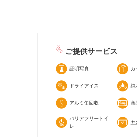
ご提供サービス
証明写真
カ
ドライアイス
純
アルミ缶回収
商
バリアフリートイ
ヤ
レ