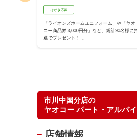
はがき応募
「ライオンズホームユニフォーム」や「ヤオ
が作れるク
コー商品券 3,000円分」など、総計90名様に
合わせが抽
選でプレゼント！
族みんなで
ヤオコー店舗にて「久原醤油の商品2品を含
この機会に
む」1,500円（税込）以上のお買い上げでご応
募いただけます。
詳細はPDFまたは店頭の応募はがきでご確認
ください。
▶ 詳しくはこちら
市川中国分店の
ヤオコー パート・アルバ
店舗情報