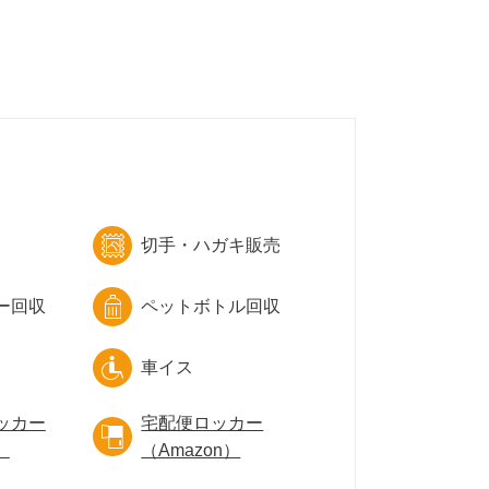
切手・ハガキ販売
ー回収
ペットボトル回収
車イス
ッカー
宅配便ロッカー
）
（Amazon）