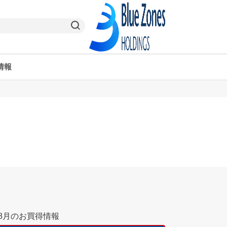
情報
ヤオコーPay
栃木県
ヤオコー予約＆ギフト
東京都
8月のお買得情報