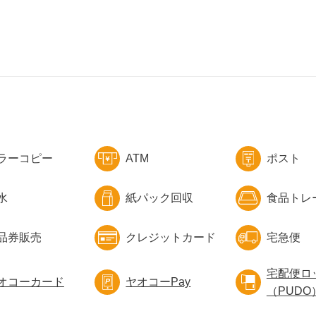
ラーコピー
ATM
ポスト
水
紙パック回収
食品トレ
品券販売
クレジットカード
宅急便
宅配便ロ
オコーカード
ヤオコーPay
（PUDO