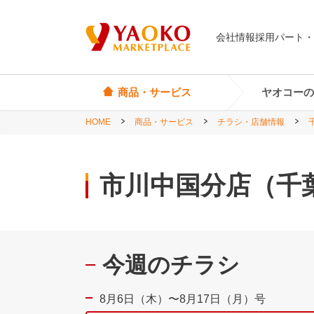
会社情報
採用
パート・
商品・サービス
ヤオコーの
HOME
商品・サービス
チラシ・店舗情報
オリジナル商品
ヤオコーカード
埼玉県
Yes! Everyday
店頭サービス
茨城県
市川中国分店（千
Yes! Premium
神奈川県
Yes! Happiness
star select
今週のチラシ
直輸入ワイン
直輸入食品・菓子
8月6日（木）〜8月17日（月）号