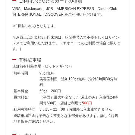
ご利用いただけるカードの種類
VISA、Mastercard、JCB、AMERICAN EXPRESS、Diners Club
INTERNATIONAL、DISCOVER をご利用いただけます。
※1回払いのみとなります。
※お買上合計金額3万円未満は、暗証番号入力不要もしくはサイン
レスでご利用いただけます。（ヤオコーでのご利用の場合に限りま
す。）
有料駐車場
店舗前有料駐車場（ピットデザイン）
無料時間
90分無料
美容室利用 追加120分無料（合計3時間30分無
料）
基本料金
60分 200円
最大料金
（平面）最大料金なし /（屋上のみ）入庫後24時
間毎600円→店舗ご利用で
500円
利用可能時間
8：15～22：00（時間外は入出庫できません）
※駐車場料金は予告なく変更となる部分があります。詳しくは現
地看板をご確認ください。