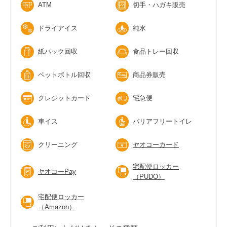
ATM
切手・ハガキ販売
ドライアイス
純水
紙パック回収
食品トレー回収
ペットボトル回収
商品券販売
クレジットカード
宅急便
車イス
バリアフリートイレ
クリーニング
ヤオコーカード
宅配便ロッカー
ヤオコーPay
（PUDO）
宅配便ロッカー
（Amazon）