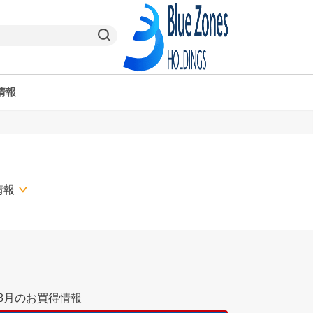
情報
ヤオコーPay
栃木県
ヤオコー予約＆ギフト
東京都
情報
8月のお買得情報