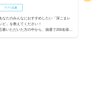
アプリ応募
ネットクラブ
あなたのみんなにおすすめしたい「深ごまレ
"最大10
シピ」を教えてください！
ヤオコー商
応募いただいた方の中から、抽選で200名様に
品が抽選で
ヤオコーカードポイント50ポイントが当たる
コーカード
キャンペーンを開催中です。
ャンスも。
※ヤオコーカード会員入会済みのカード番号
会にぜひご
とヤオコーアプリを連携いただいている方が
対象となります。
▶ ヤオコーアプリについてはこちら