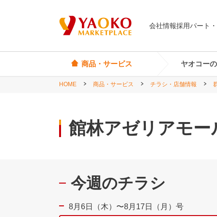
会社情報
採用
パート・
商品・サービス
ヤオコーの
HOME
商品・サービス
チラシ・店舗情報
オリジナル商品
ヤオコーカード
埼玉県
Yes! Everyday
店頭サービス
茨城県
館林アゼリアモー
Yes! Premium
神奈川県
Yes! Happiness
star select
今週のチラシ
直輸入ワイン
直輸入食品・菓子
8月6日（木）〜8月17日（月）号