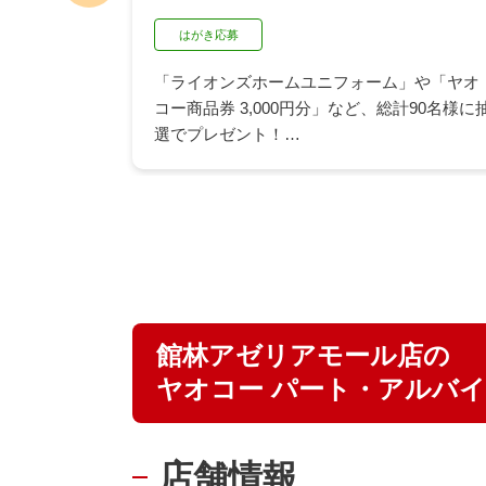
はがき応募
「ライオンズホームユニフォーム」や「ヤオ
が作れるク
コー商品券 3,000円分」など、総計90名様に
合わせが抽
選でプレゼント！
族みんなで
ヤオコー店舗にて「久原醤油の商品2品を含
この機会に
む」1,500円（税込）以上のお買い上げでご応
募いただけます。
詳細はPDFまたは店頭の応募はがきでご確認
ください。
▶ 詳しくはこちら
館林アゼリアモール店の
ヤオコー パート・アルバ
店舗情報