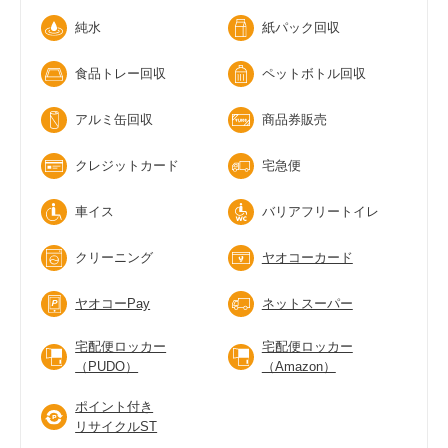
純水
紙パック回収
食品トレー回収
ペットボトル回収
アルミ缶回収
商品券販売
クレジットカード
宅急便
車イス
バリアフリートイレ
クリーニング
ヤオコーカード
ヤオコーPay
ネットスーパー
宅配便ロッカー
宅配便ロッカー
（PUDO）
（Amazon）
ポイント付き
リサイクルST