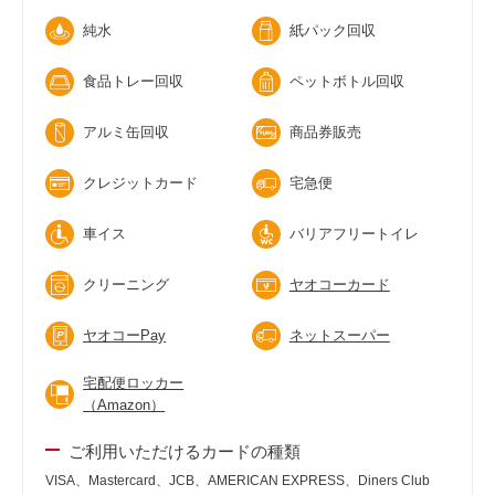
純水
紙パック回収
食品トレー回収
ペットボトル回収
アルミ缶回収
商品券販売
クレジットカード
宅急便
車イス
バリアフリートイレ
クリーニング
ヤオコーカード
ヤオコーPay
ネットスーパー
宅配便ロッカー
（Amazon）
ご利用いただけるカードの種類
VISA、Mastercard、JCB、AMERICAN EXPRESS、Diners Club