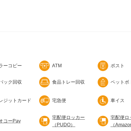
ラーコピー
ATM
ポスト
パック回収
食品トレー回収
ペットボ
レジットカード
宅急便
車イス
宅配便ロッカー
宅配便ロ
オコーPay
（PUDO）
（Amazo