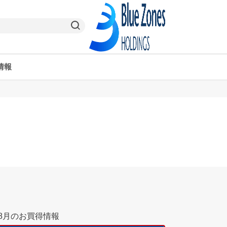
情報
ヤオコーPay
栃木県
ヤオコー予約＆ギフト
東京都
8月のお買得情報