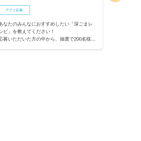
アプリ応募
ネットクラブ
あなたのみんなにおすすめしたい「深ごまレ
"最大10
シピ」を教えてください！
ヤオコー商
応募いただいた方の中から、抽選で200名様に
品が抽選で
ヤオコーカードポイント50ポイントが当たる
コーカード
キャンペーンを開催中です。
ャンスも。
※ヤオコーカード会員入会済みのカード番号
会にぜひご
とヤオコーアプリを連携いただいている方が
対象となります。
▶ ヤオコーアプリについてはこちら