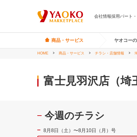
会社情報
採用
パート・
商品・サービス
ヤオコーの
HOME
商品・サービス
チラシ・店舗情報
オリジナル商品
ヤオコーカード
埼玉県
Yes! Everyday
店頭サービス
茨城県
富士見羽沢店（埼
Yes! Premium
神奈川県
Yes! Happiness
star select
今週のチラシ
直輸入ワイン
直輸入食品・菓子
8月8日（土）〜8月10日（月）号