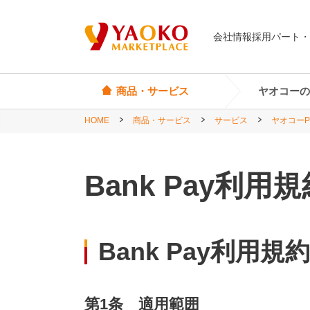
会社情報
採用
パート・
商品・サービス
ヤオコーの
HOME
商品・サービス
サービス
ヤオコーP
オリジナル商品
ヤオコーカード
埼玉県
Yes! Everyday
店頭サービス
茨城県
Bank Pay利用
Yes! Premium
神奈川県
Yes! Happiness
star select
Bank Pay利用規約
直輸入ワイン
直輸入食品・菓子
第1条 適用範囲