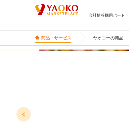
会社情報
採用
パート・
商品・サービス
ヤオコーの商品
オリジナル商品
ヤオコーカード
埼玉県
Yes! Everyday
店頭サービス
茨城県
Yes! Premium
神奈川県
Yes! Happiness
star select
Prev
直輸入ワイン
直輸入食品・菓子