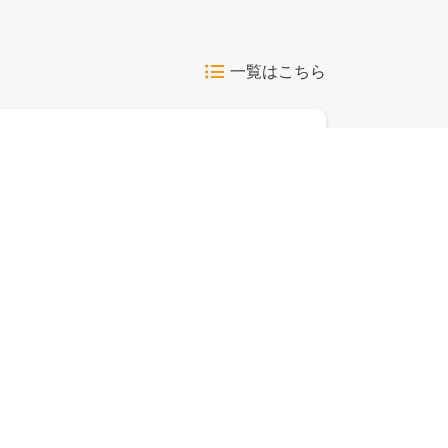
一覧はこちら
ネットクラブ応募
はがき応募
グリコ商品を選んで応募！
「ライオン
お好きな写真でオリジナルビスコが作れるク
コー商品券 