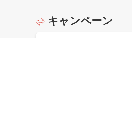
キャンペーン
アプリ応募
が、8月3
あなたのみんなにおすすめしたい「深ごまレ
シピ」を教えてください！