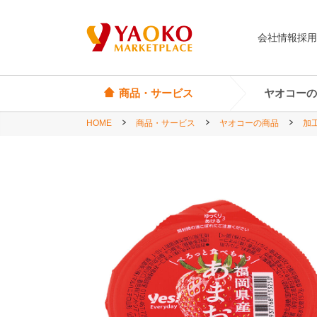
会社情報
採用
商品・サービス
ヤオコーの
HOME
商品・サービス
ヤオコーの商品
加
オリジナル商品
ヤオコーカード
埼玉県
Yes! Everyday
店頭サービス
茨城県
Yes! Premium
神奈川県
Yes! Happiness
star select
直輸入ワイン
直輸入食品・菓子