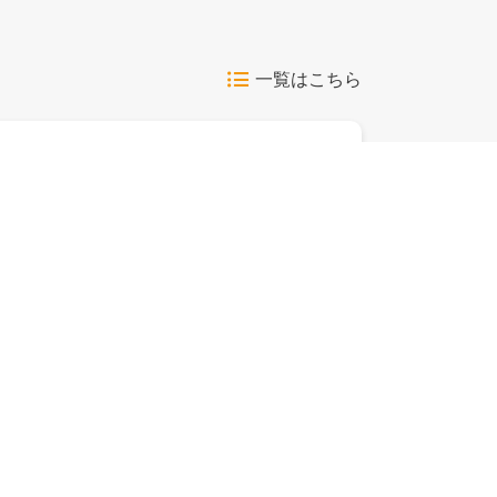
一覧はこちら
ネットクラブ応募
はがき応募
グリコ商品を選んで応募！
「ライオン
お好きな写真でオリジナルビスコが作れるク
コー商品券 