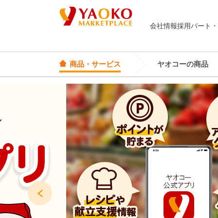
会社情報
採用
パート・
商品・サービス
ヤオコーの商品
オリジナル商品
ヤオコーカード
埼玉県
Yes! Everyday
店頭サービス
茨城県
Yes! Premium
神奈川県
Yes! Happiness
star select
Prev
直輸入ワイン
直輸入食品・菓子