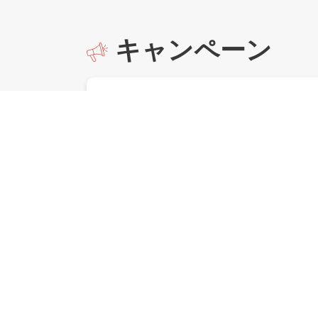
キャンペーン
アプリ応募
が、8月3
あなたのみんなにおすすめしたい「深ごまレ
シピ」を教えてください！